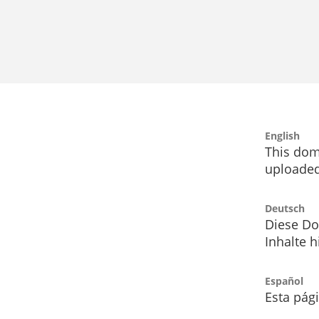
English
This dom
uploaded
Deutsch
Diese Do
Inhalte h
Español
Esta pág