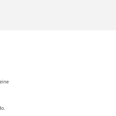
eine
do.