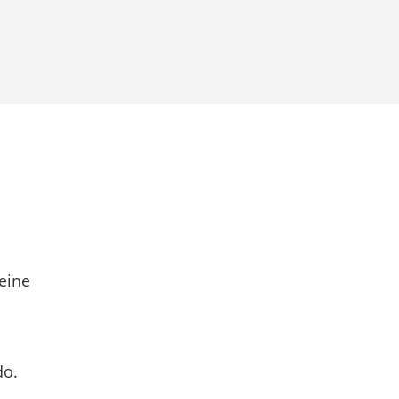
eine
do.