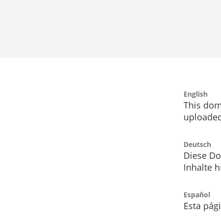
English
This dom
uploaded
Deutsch
Diese Do
Inhalte h
Español
Esta pág